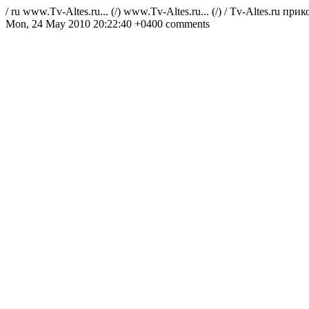
/
ru
www.Tv-Altes.ru... (/)
www.Tv-Altes.ru... (/)
/
Tv-Altes.ru при
Mon, 24 May 2010 20:22:40 +0400
comments