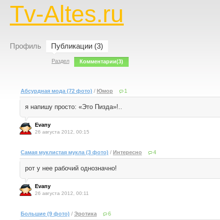
Tv-Altes.ru
Профиль
Публикации (3)
Раздел
Комментарии
(3)
Абсурдная мода (72 фото)
/
Юмор
1
я напишу просто: «Это Пизда»!..
Evany
26 августа 2012, 00:15
Самая муклистая мукла (3 фото)
/
Интересно
4
рот у нее рабочий однозначно!
Evany
26 августа 2012, 00:11
Большие (9 фото)
/
Эротика
6