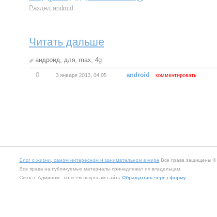
Раздел android
Читать дальше
андроид
,
для
,
max
,
4g
0
android
3 января 2013, 04:05
комментировать
Блог о жизни, самом интересном и занимательном в мире
Все права защищены © 2
Все права на публикуемые материалы принадлежат их владельцам.
Связь с Админом - по всем вопросам сайта
Обращаться через форму