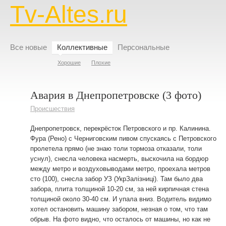
Tv-Altes.ru
Все новые
Коллективные
Персональные
Хорошие
Плохие
Авария в Днепропетровске (3 фото)
Происшествия
Днепропетровск, перекрёсток Петровского и пр. Калинина.
Фура (Рено) с Черниговским пивом спускаясь с Петровского
пролетела прямо (не знаю толи тормоза отказали, толи
уснул), снесла человека насмерть, выскочила на бордюр
между метро и воздуховыводами метро, проехала метров
сто (100), снесла забор УЗ (УкрЗалiзницi). Там было два
забора, плита толщиной 10-20 см, за ней кирпичная стена
толщиной около 30-40 см. И упала вниз. Водитель видимо
хотел остановить машину забором, незная о том, что там
обрыв. На фото видно, что осталось от машины, но как не