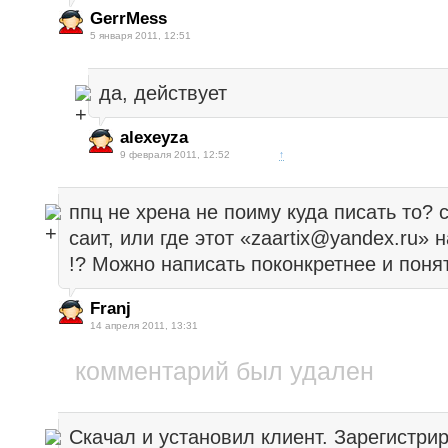
GerrMess
5 января 2011, 12:51
да, действует
alexeyza
9 февраля 2011, 12:52
↑
ппц не хрена не поиму куда писать то? 
саит, или где этот «zaartix@yandex.ru» 
!? Можно написать поконкретнее и поня
Franj
14 апреля 2011, 13:31
комментарий был удален
Скачал и установил клиент. Зарегистри