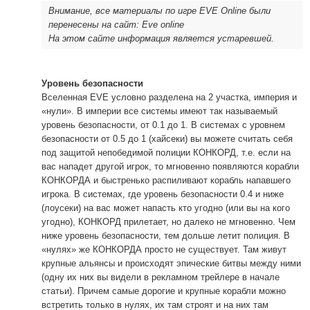
Внимание, все материалы по игре EVE Online были
перенесены на сайт: Eve online
На этом сайте информация является устаревшей.
Уровень безопасности
Вселенная EVE условно разделена на 2 участка, империя и
«нули». В империи все системы имеют так называемый
уровень безопасности, от 0.1 до 1. В системах с уровнем
безопасности от 0.5 до 1 (хайсеки) вы можете считать себя
под защитой непобедимой полиции КОНКОРД, т.е. если на
вас нападет другой игрок, то мгновенно появляются корабли
КОНКОРДА и быстренько распиливают корабль напавшего
игрока. В системах, где уровень безопасности 0.4 и ниже
(лоусеки) на вас может напасть кто угодно (или вы на кого
угодно), КОНКОРД прилетает, но далеко не мгновенно. Чем
ниже уровень безопасности, тем дольше летит полиция. В
«нулях» же КОНКОРДА просто не существует. Там живут
крупные альянсы и происходят эпические битвы между ними
(одну их них вы видели в рекламном трейлере в начале
статьи). Причем самые дорогие и крупные корабли можно
встретить только в нулях, их там строят и на них там