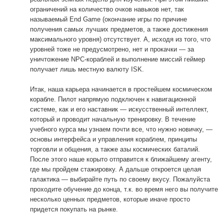
ограничений на количество очков навыков нет, так
называемый End Game (окончание игры по причине
получения самых лучших предметов, а также достижения
максимального уровня) отсутствует. А, исходя из того, что
уровней тоже не предусмотрено, нет и прокачки — за
уничтожение NPC-кораблей и выполнение миссий геймер
получает лишь местную валюту ISK.
Итак, наша карьера начинается в простейшем космическом
корабле. Пилот напрямую подключен к навигационной
системе, как и его наставник — искусственный интеллект,
который и проводит начальную тренировку. В течение
учебного курса мы узнаем почти все, что нужно новичку, —
основы интерфейса и управления кораблем, принципы
торговли и общения, а также азы космических баталий.
После этого наше корыто отправится к ближайшему агенту,
где мы пройдем стажировку. А дальше откроется целая
галактика — выбирайте путь по своему вкусу. Пожалуйста
проходите обучение до конца, т.к. во время него вы получите
несколько ценных предметов, которые иначе просто
придется покупать на рынке.