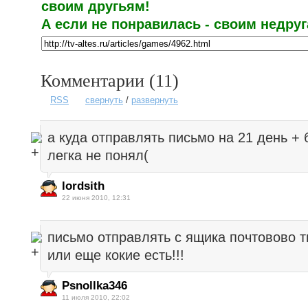
своим другьям!
А если не понравилась - своим недруга
Комментарии (
11
)
RSS
свернуть
/
развернуть
а куда отправлять письмо на 21 день + 
легка не понял(
lordsith
22 июня 2010, 12:31
письмо отправлять с ящика почтовово 
или еще кокие есть!!!
Psnollka346
11 июля 2010, 22:02