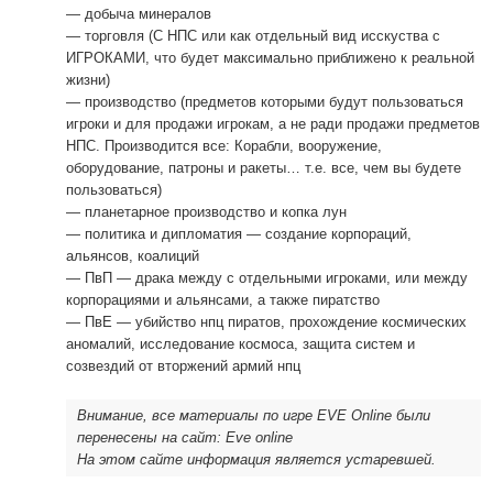
— добыча минералов
— торговля (С НПС или как отдельный вид исскуства с
ИГРОКАМИ, что будет максимально приближено к реальной
жизни)
— производство (предметов которыми будут пользоваться
игроки и для продажи игрокам, а не ради продажи предметов
НПС. Производится все: Корабли, вооружение,
оборудование, патроны и ракеты… т.е. все, чем вы будете
пользоваться)
— планетарное производство и копка лун
— политика и дипломатия — создание корпораций,
альянсов, коалиций
— ПвП — драка между с отдельными игроками, или между
корпорациями и альянсами, а также пиратство
— ПвЕ — убийство нпц пиратов, прохождение космических
аномалий, исследование космоса, защита систем и
созвездий от вторжений армий нпц
Внимание, все материалы по игре EVE Online были
перенесены на сайт: Eve online
На этом сайте информация является устаревшей.