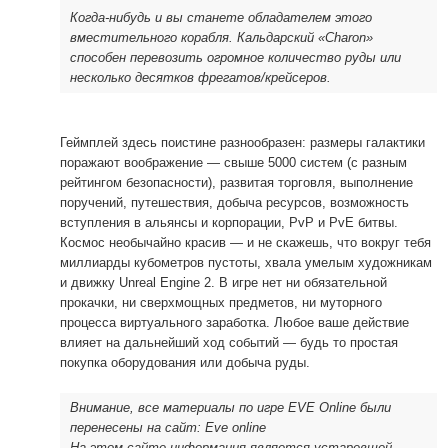
Когда-нибудь и вы станете обладателем этого
вместительного корабля. Кальдарский «Charon»
способен перевозить огромное количество руды или
несколько десятков фрегатов/крейсеров.
Геймплей здесь поистине разнообразен: размеры галактики
поражают воображение — свыше 5000 систем (с разным
рейтингом безопасности), развитая торговля, выполнение
поручений, путешествия, добыча ресурсов, возможность
вступления в альянсы и корпорации, PvP и PvE битвы.
Космос необычайно красив — и не скажешь, что вокруг тебя
миллиарды кубометров пустоты, хвала умелым художникам
и движку Unreal Engine 2. В игре нет ни обязательной
прокачки, ни сверхмощных предметов, ни муторного
процесса виртуального заработка. Любое ваше действие
влияет на дальнейший ход событий — будь то простая
покупка оборудования или добыча руды.
Внимание, все материалы по игре EVE Online были
перенесены на сайт: Eve online
На этом сайте информация является устаревшей.