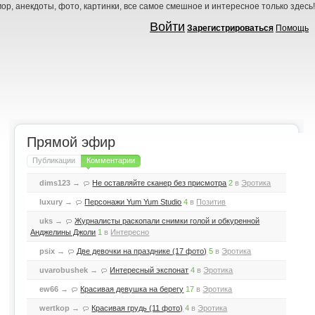
ор, анекдоты, фото, картинки, все самое смешное и интересное только здесь!
Войти
Зарегистрироваться
Помощь
Прямой эфир
Публикации
Комментарии
dims123
→
Не оставляйте сканер без присмотра
2
в
Эротика
luxury
→
Персонажи Yum Yum Studio
4
в
Позитив
uks
→
Журналисты раскопали снимки голой и обкуренной
Анджелины Джоли
1
в
Интересно
psix
→
Две девочки на празднике (17 фото)
5
в
Эротика
uvarobushek
→
Интересный экспонат
4
в
Эротика
ew66
→
Красивая девушка на берегу
17
в
Эротика
wertkop
→
Красивая грудь (11 фото)
4
в
Эротика