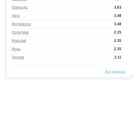
Природа
3.83
Авто
3.48
Интересно
3.48
Политика
2.35
Креатив
2.35
Игры
2.35
Туризм
2.11
Все разделы