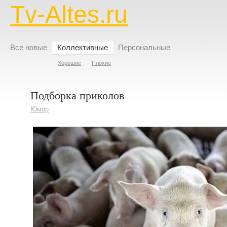
Tv-Altes.ru
Все новые
Коллективные
Персональные
Хорошие
Плохие
Подборка приколов
Юмор