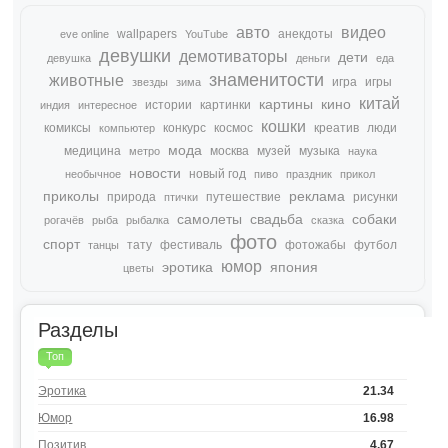
авто
видео
wallpapers
анекдоты
eve online
YouTube
девушки
демотиваторы
дети
девушка
деньги
еда
знаменитости
животные
игра
игры
звезды
зима
китай
картины
кино
истории
картинки
индия
интересное
кошки
комиксы
конкурс
космос
креатив
люди
компьютер
мода
медицина
москва
музей
музыка
метро
наука
новости
новый год
необычное
пиво
праздник
прикол
приколы
реклама
природа
путешествие
рисунки
птички
самолеты
свадьба
собаки
рогачёв
рыба
рыбалка
сказка
фото
спорт
тату
фестиваль
фотожабы
футбол
танцы
юмор
эротика
япония
цветы
Разделы
Топ
Эротика
21.34
Юмор
16.98
Позитив
4.67