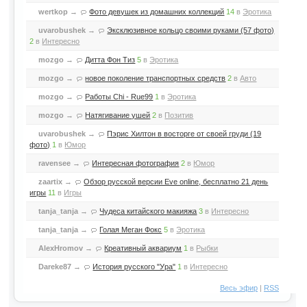
wertkop
→
Фото девушек из домашних коллекций
14
в
Эротика
uvarobushek
→
Эксклюзивное кольцо своими руками (57 фото)
2
в
Интересно
mozgo
→
Дитта Фон Тиз
5
в
Эротика
mozgo
→
новое поколение транспортных средств
2
в
Авто
mozgo
→
Работы Chi - Rue99
1
в
Эротика
mozgo
→
Натягивание ушей
2
в
Позитив
uvarobushek
→
Пэрис Хилтон в восторге от своей груди (19
фото)
1
в
Юмор
ravensee
→
Интересная фотография
2
в
Юмор
zaartix
→
Обзор русской версии Eve online, бесплатно 21 день
игры
11
в
Игры
tanja_tanja
→
Чудеса китайского макияжа
3
в
Интересно
tanja_tanja
→
Голая Меган Фокс
5
в
Эротика
AlexHromov
→
Креативный аквариум
1
в
Рыбки
Dareke87
→
История русского "Ура"
1
в
Интересно
Весь эфир
|
RSS