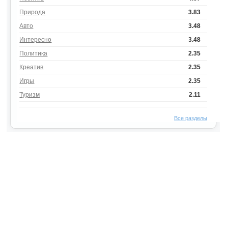
Природа
3.83
Авто
3.48
Интересно
3.48
Политика
2.35
Креатив
2.35
Игры
2.35
Туризм
2.11
Все разделы