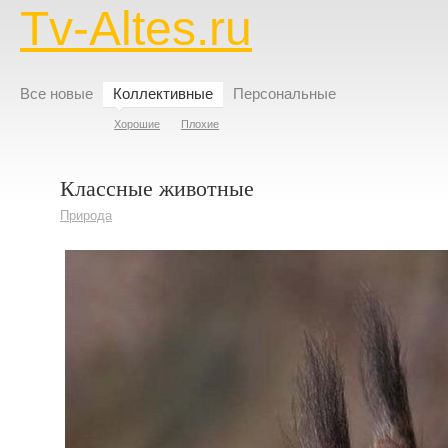
Tv-Altes.ru
Все новые
Коллективные
Персональные
Хорошие
Плохие
Классные животные
Природа