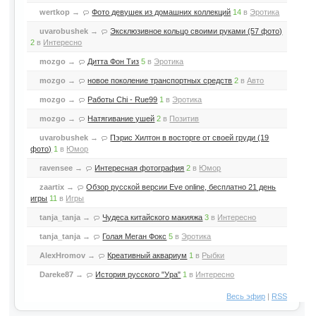
wertkop
→
Фото девушек из домашних коллекций
14
в
Эротика
uvarobushek
→
Эксклюзивное кольцо своими руками (57 фото)
2
в
Интересно
mozgo
→
Дитта Фон Тиз
5
в
Эротика
mozgo
→
новое поколение транспортных средств
2
в
Авто
mozgo
→
Работы Chi - Rue99
1
в
Эротика
mozgo
→
Натягивание ушей
2
в
Позитив
uvarobushek
→
Пэрис Хилтон в восторге от своей груди (19
фото)
1
в
Юмор
ravensee
→
Интересная фотография
2
в
Юмор
zaartix
→
Обзор русской версии Eve online, бесплатно 21 день
игры
11
в
Игры
tanja_tanja
→
Чудеса китайского макияжа
3
в
Интересно
tanja_tanja
→
Голая Меган Фокс
5
в
Эротика
AlexHromov
→
Креативный аквариум
1
в
Рыбки
Dareke87
→
История русского "Ура"
1
в
Интересно
Весь эфир
|
RSS