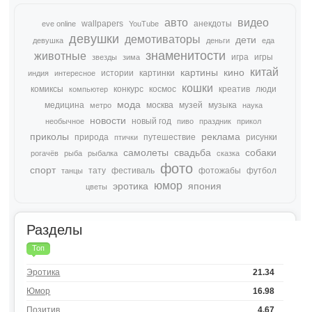
авто
видео
wallpapers
анекдоты
eve online
YouTube
девушки
демотиваторы
дети
девушка
деньги
еда
знаменитости
животные
игра
игры
звезды
зима
китай
картины
кино
истории
картинки
индия
интересное
кошки
комиксы
конкурс
космос
креатив
люди
компьютер
мода
медицина
москва
музей
музыка
метро
наука
новости
новый год
необычное
пиво
праздник
прикол
приколы
реклама
природа
путешествие
рисунки
птички
самолеты
свадьба
собаки
рогачёв
рыба
рыбалка
сказка
фото
спорт
тату
фестиваль
фотожабы
футбол
танцы
юмор
эротика
япония
цветы
Разделы
Топ
Эротика
21.34
Юмор
16.98
Позитив
4.67