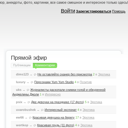
ор, анекдоты, фото, картинки, все самое смешное и интересное только здесь!
Войти
Зарегистрироваться
Помощь
Прямой эфир
Публикации
Комментарии
dims123
→
Не оставляйте сканер без присмотра
2
в
Эротика
luxury
→
Персонажи Yum Yum Studio
4
в
Позитив
uks
→
Журналисты раскопали снимки голой и обкуренной
Анджелины Джоли
1
в
Интересно
psix
→
Две девочки на празднике (17 фото)
5
в
Эротика
uvarobushek
→
Интересный экспонат
4
в
Эротика
ew66
→
Красивая девушка на берегу
17
в
Эротика
wertkop
→
Красивая грудь (11 фото)
4
в
Эротика