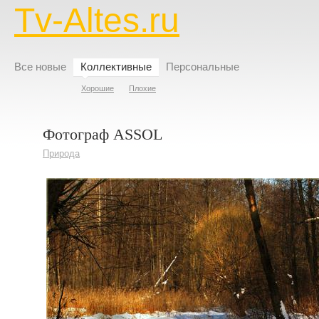
Tv-Altes.ru
Все новые
Коллективные
Персональные
Хорошие
Плохие
Фотограф ASSOL
Природа