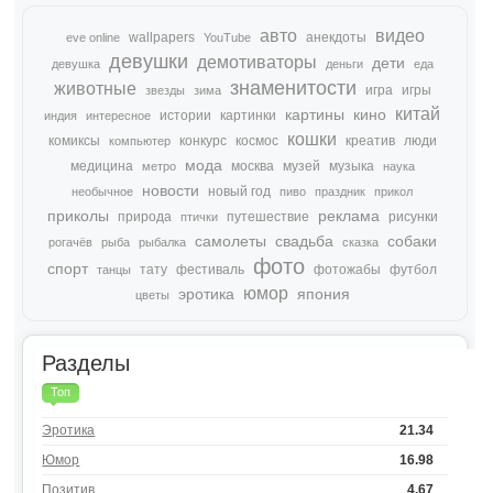
авто
видео
wallpapers
анекдоты
eve online
YouTube
девушки
демотиваторы
дети
девушка
деньги
еда
знаменитости
животные
игра
игры
звезды
зима
китай
картины
кино
истории
картинки
индия
интересное
кошки
комиксы
конкурс
космос
креатив
люди
компьютер
мода
медицина
москва
музей
музыка
метро
наука
новости
новый год
необычное
пиво
праздник
прикол
приколы
реклама
природа
путешествие
рисунки
птички
самолеты
свадьба
собаки
рогачёв
рыба
рыбалка
сказка
фото
спорт
тату
фестиваль
фотожабы
футбол
танцы
юмор
эротика
япония
цветы
Разделы
Топ
Эротика
21.34
Юмор
16.98
Позитив
4.67