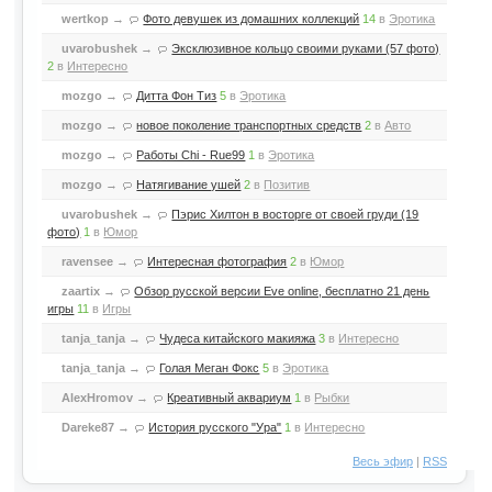
wertkop
→
Фото девушек из домашних коллекций
14
в
Эротика
uvarobushek
→
Эксклюзивное кольцо своими руками (57 фото)
2
в
Интересно
mozgo
→
Дитта Фон Тиз
5
в
Эротика
mozgo
→
новое поколение транспортных средств
2
в
Авто
mozgo
→
Работы Chi - Rue99
1
в
Эротика
mozgo
→
Натягивание ушей
2
в
Позитив
uvarobushek
→
Пэрис Хилтон в восторге от своей груди (19
фото)
1
в
Юмор
ravensee
→
Интересная фотография
2
в
Юмор
zaartix
→
Обзор русской версии Eve online, бесплатно 21 день
игры
11
в
Игры
tanja_tanja
→
Чудеса китайского макияжа
3
в
Интересно
tanja_tanja
→
Голая Меган Фокс
5
в
Эротика
AlexHromov
→
Креативный аквариум
1
в
Рыбки
Dareke87
→
История русского "Ура"
1
в
Интересно
Весь эфир
|
RSS