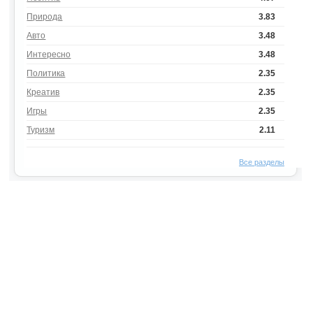
Природа
3.83
Авто
3.48
Интересно
3.48
Политика
2.35
Креатив
2.35
Игры
2.35
Туризм
2.11
Все разделы