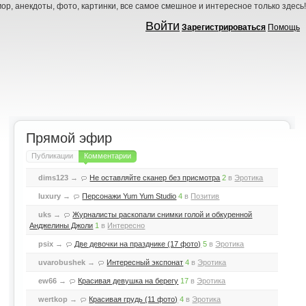
ор, анекдоты, фото, картинки, все самое смешное и интересное только здесь!
Войти
Зарегистрироваться
Помощь
Прямой эфир
Публикации
Комментарии
dims123
→
Не оставляйте сканер без присмотра
2
в
Эротика
luxury
→
Персонажи Yum Yum Studio
4
в
Позитив
uks
→
Журналисты раскопали снимки голой и обкуренной
Анджелины Джоли
1
в
Интересно
psix
→
Две девочки на празднике (17 фото)
5
в
Эротика
uvarobushek
→
Интересный экспонат
4
в
Эротика
ew66
→
Красивая девушка на берегу
17
в
Эротика
wertkop
→
Красивая грудь (11 фото)
4
в
Эротика