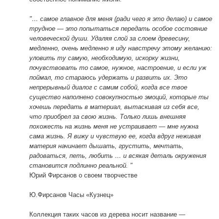
"… самое главное для меня (ради чего я это делаю) и самое
трудное — это попытаться передать особое состояние
человеческой души. Удаляя слой за слоем древесину,
медленно, очень медленно я иду навстречу этому желанию:
уловить ту самую, необходимую, искорку жизни,
почувствовать то самое, нужное, настроение, и если уж
поймал, то стараюсь удержать и развить их. Это
непрерывный диалог с самим собой, когда все твое
существо наполнено совокупностью эмоций, которые ты
хочешь передать в материал, вытаскивая из себя все,
что приобрел за свою жизнь. Только лишь внешняя
похожесть на жизнь меня не устраивает — мне нужна
сама жизнь. Я вижу и чувствую ее, когда вдруг неживая
материя начинает дышать, грустить, мечтать,
радоваться, петь, любить … и всякая деталь окружения
становится подлинно реальной. "
Юрий Фирсанов о своем творчестве
Ю.Фирсанов Часы «Кузнец»
Коллекция таких часов из дерева носит название —