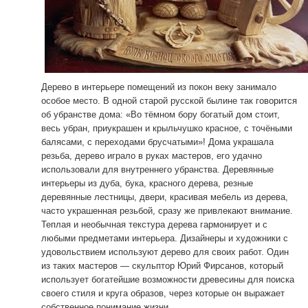
Дерево в интерьере помещений из покон веку занимало
особое место. В одной старой русской былине так говорится
об убранстве дома: «Во тёмном бору богатый дом стоит,
весь убран, приукрашен и крыльчушко красное, с точёными
балясами, с переходами брусчатыми»! Дома украшала
резьба, дерево играло в руках мастеров, его удачно
использовали для внутреннего убранства. Деревянные
интерьеры из дуба, бука, красного дерева, резные
деревянные лестницы, двери, красивая мебель из дерева,
часто украшенная резьбой, сразу же привлекают внимание.
Теплая и необычная текстура дерева гармонирует и с
любыми предметами интерьера. Дизайнеры и художники с
удовольствием используют дерево для своих работ. Один
из таких мастеров — скульптор Юрий Фирсанов, который
использует богатейшие возможности древесины для поиска
своего стиля и круга образов, через которые он выражает
собственное понимание жизни.