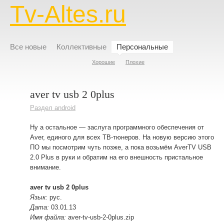
Tv-Altes.ru
Все новые
Коллективные
Персональные
Хорошие
Плохие
aver tv usb 2 0plus
Раздел android
Ну а остальное — заслуга программного обеспечения от
Aver, единого для всех ТВ-тюнеров. На новую версию этого
ПО мы посмотрим чуть позже, а пока возьмём AverTV USB
2.0 Plus в руки и обратим на его внешность пристальное
внимание.
aver tv usb 2 0plus
Язык:
рус.
Дата:
03.01.13
Имя файла:
aver-tv-usb-2-0plus.zip