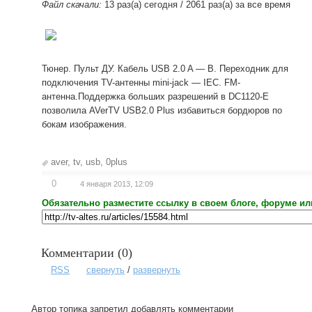
Файл скачали:
13 раз(а) сегодня / 2061 раз(а) за все время
Тюнер. Пульт ДУ. Кабель USB 2.0 A — B. Переходник для
подключения TV-антенны mini-jack — IEC. FM-
антенна.Поддержка больших разрешений в DC1120-E
позволила AVerTV USB2.0 Plus избавиться бордюров по
бокам изображения.
aver
,
tv
,
usb
,
0plus
0
4 января 2013, 12:09
Обязательно разместите ссылку в своем блоге, форуме ил
Комментарии (
0
)
RSS
свернуть
/
развернуть
Автор топика запретил добавлять комментарии