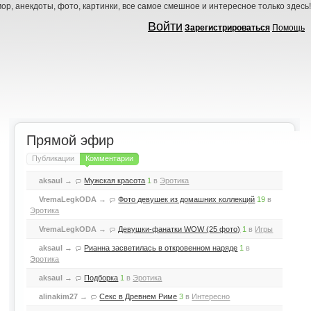
ор, анекдоты, фото, картинки, все самое смешное и интересное только здесь!
Войти
Зарегистрироваться
Помощь
Прямой эфир
Публикации
Комментарии
aksaul
→
Мужская красота
1
в
Эротика
VremaLegkODA
→
Фото девушек из домашних коллекций
19
в
Эротика
VremaLegkODA
→
Девушки-фанатки WOW (25 фото)
1
в
Игры
aksaul
→
Рианна засветилась в откровенном наряде
1
в
Эротика
aksaul
→
Подборка
1
в
Эротика
alinakim27
→
Секс в Древнем Риме
3
в
Интересно