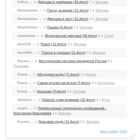
Infitus
→
Девушки в униформе (40 фото)
7
в
Эротика
Destinomen
→
Поход за вином (12 фото)
3
в
Эротика
Destinomen
→
Девушка в лесу (11 фото)
4
в
Эротика
Destinomen
→
Пышка (6 фото)
2
в
Эротика
umutkaran
→
Мускулистые девушки (69 фото)
2
в
Спорт
born315
→
Peach (12 фото)
1
в
Эротика
leonid44
→
Платье в горошек (11 фото)
3
в
Эротика
Kuzma
→
Акустическая система президента России
9
в
Политика
Evany
→
Абсурдная мода (72 фото)
1
в
Юмор
Evany
→
Самая муклистая мукла (3 фото)
4
в
Интересно
Evany
→
Большие (9 фото)
6
в
Эротика
StariyLis
→
Повезло этим мужикам (20 фото)
2
в
Игры
mayor
→
Профессионал эротических воображений -
Константин Краснобаев
3
в
Эротика
Kuzma
→
Красивая грудь (11 фото)
9
в
Эротика
Весь эфир
|
RSS