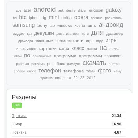
android
galaxy
acer
ericsson
ace
apk
desire
driver
htc
mini
opera
nokia
iphone
lg
hd
optimus
pocketbook
андроид
samsung
Sony
авто
tab
windows
xperia
для
девушки
видео
драйвер
гдз
демотиваторы
дети
игры
знаменитости
животные
игра
драйвера
игру
на
класс
картинки
инструкция
китай
кошки
нокиа
по
программа
программы
прошивка
обои
приложения
скачать
решебник
рабочая
реклама
самсунг
снятся
телефон
фото
телефона
темы
собаки
спорт
чему
юмор
22
23
2012
эротика
10
Разделы
Топ
Эротика
21.34
Юмор
16.98
Позитив
4.67