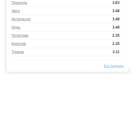
Природа
3.83
Авто
3.48
Интересно
3.48
Игры
3.48
Политика
2.35
Креатив
2.35
Туризм
2.11
Все разделы