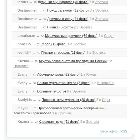
Infitus
→
Девушки в униформе (40 фото)
7
в
Эротика
Destinomen
→
Поход за вином (12 фото)
3
в
Эротика
Destinomen
→
Девушка в лесу (11 фото)
4
в
Эротика
Destinomen
→
Пышка (6 фото)
2
в
Эротика
umutkaran
→
Мускулистые девушки (69 фото)
2
в
Спорт
born315
→
Peach (12 фото)
1
в
Эротика
leonid44
→
Платье в горошек (11 фото)
3
в
Эротика
Kuzma
→
Акустическая система президента России
9
в
Политика
Evany
→
Абсурдная мода (72 фото)
1
в
Юмор
Evany
→
Самая муклистая мукла (3 фото)
4
в
Интересно
Evany
→
Большие (9 фото)
6
в
Эротика
StariyLis
→
Повезло этим мужикам (20 фото)
2
в
Игры
mayor
→
Профессионал эротических воображений -
Константин Краснобаев
3
в
Эротика
Kuzma
→
Красивая грудь (11 фото)
9
в
Эротика
Весь эфир
|
RSS