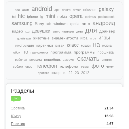
android
galaxy
acer
ericsson
ace
apk
desire
driver
htc
mini
opera
nokia
iphone
lg
hd
optimus
pocketbook
андроид
samsung
Sony
авто
tab
windows
xperia
для
девушки
видео
драйвер
гдз
демотиваторы
дети
игры
знаменитости
животные
игра
драйвера
игру
на
класс
картинки
инструкция
китай
кошки
нокиа
по
программа
программы
прошивка
обои
приложения
скачать
решебник
рабочая
реклама
самсунг
снятся
телефон
фото
телефона
темы
собаки
спорт
чему
юмор
22
23
2012
эротика
10
Разделы
Топ
Эротика
21.34
Юмор
16.98
Позитив
4.67