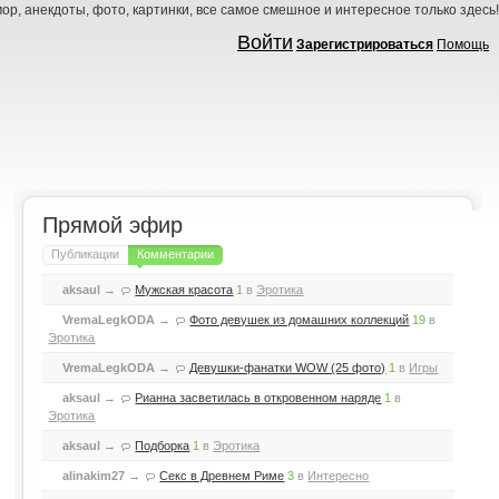
ор, анекдоты, фото, картинки, все самое смешное и интересное только здесь!
Войти
Зарегистрироваться
Помощь
Прямой эфир
Публикации
Комментарии
aksaul
→
Мужская красота
1
в
Эротика
VremaLegkODA
→
Фото девушек из домашних коллекций
19
в
Эротика
VremaLegkODA
→
Девушки-фанатки WOW (25 фото)
1
в
Игры
aksaul
→
Рианна засветилась в откровенном наряде
1
в
Эротика
aksaul
→
Подборка
1
в
Эротика
alinakim27
→
Секс в Древнем Риме
3
в
Интересно