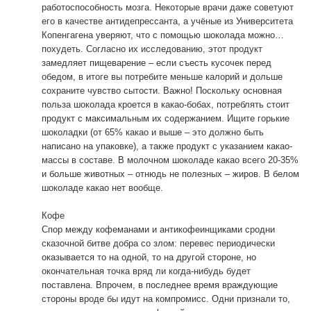
работоспособность мозга. Некоторые врачи даже советуют
его в качестве антидепрессанта, а учёные из Университета
Копенгагена уверяют, что с помощью шоколада можно…
похудеть. Согласно их исследованию, этот продукт
замедляет пищеварение – если съесть кусочек перед
обедом, в итоге вы потребите меньше калорий и дольше
сохраните чувство сытости. Важно! Поскольку основная
польза шоколада кроется в какао-бобах, потреблять стоит
продукт с максимальным их содержанием. Ищите горькие
шоколадки (от 65% какао и выше – это должно быть
написано на упаковке), а также продукт с указанием какао-
массы в составе. В молочном шоколаде какао всего 20-35%
и больше животных – отнюдь не полезных – жиров. В белом
шоколаде какао нет вообще.
Кофе
Спор между кофеманами и антикофеинщиками сродни
сказочной битве добра со злом: перевес периодически
оказывается то на одной, то на другой стороне, но
окончательная точка вряд ли когда-нибудь будет
поставлена. Впрочем, в последнее время враждующие
стороны вроде бы идут на компромисс. Одни признали то,