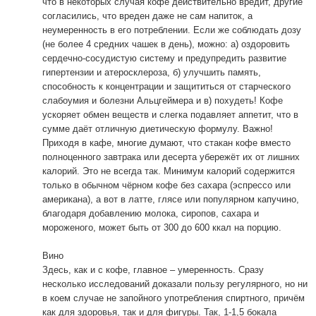
что в некоторых случая кофе действительно вредит, другие
согласились, что вреден даже не сам напиток, а
неумеренность в его потреблении. Если же соблюдать дозу
(не более 4 средних чашек в день), можно: а) оздоровить
сердечно-сосудистую систему и предупредить развитие
гипертензии и атеросклероза, б) улучшить память,
способность к концентрации и защититься от старческого
слабоумия и болезни Альцгеймера и в) похудеть! Кофе
ускоряет обмен веществ и слегка подавляет аппетит, что в
сумме даёт отличную диетическую формулу. Важно!
Приходя в кафе, многие думают, что стакан кофе вместо
полноценного завтрака или десерта убережёт их от лишних
калорий. Это не всегда так. Минимум калорий содержится
только в обычном чёрном кофе без сахара (эспрессо или
американа), а вот в латте, глясе или популярном капучино,
благодаря добавлению молока, сиропов, сахара и
мороженого, может быть от 300 до 600 ккал на порцию.
Вино
Здесь, как и с кофе, главное – умеренность. Сразу
несколько исследований доказали пользу регулярного, но ни
в коем случае не запойного употребления спиртного, причём
как для здоровья, так и для фигуры. Так, 1-1,5 бокала