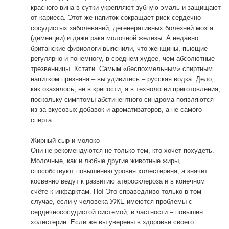
красного вина в сутки укрепляют зубную эмаль и защищают
от кариеса. Этот же напиток сокращает риск сердечно-
сосудистых заболеваний, дегенеративных болезней мозга
(деменции) и даже рака молочной железы. А недавно
британские физиологи выяснили, что женщины, пьющие
регулярно и понемногу, в среднем худее, чем абсолютные
трезвенницы. Кстати. Самым «беспохмельным» спиртным
напитком признана – вы удивитесь – русская водка. Дело,
как оказалось, не в крепости, а в технологии приготовления,
поскольку симптомы абстинентного синдрома появляются
из-за вкусовых добавок и ароматизаторов, а не самого
спирта.
Жирный сыр и молоко
Они не рекомендуются не только тем, кто хочет похудеть.
Молочные, как и любые другие животные жиры,
способствуют повышению уровня холестерина, а значит
косвенно ведут к развитию атеросклероза и в конечном
счёте к инфарктам. Но! Это справедливо только в том
случае, если у человека УЖЕ имеются проблемы с
сердечнососудистой системой, в частности – повышен
холестерин. Если же вы уверены в здоровье своего