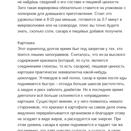
не найдёшь сведений о его составе и пищевой ценности.
Зато такая маркировка обязательно ставится на упаковках с
попкорном для домашнего приготовления. Стоит это
удовольствие в 8-10 раз меньше, готовится за 3-7 минут в
микроволновке или на сковороде, плюс вы точно будете
знать, сколько соли, сахара и пищевых добавок получили.
Картошка
Этот корнеплод долгое время был под запретом у тех, кто
боится лишних килограммов. Считалось, что из-за высокого
содержания крахмала (который, по сути, является
соединением глюкозы, то есть сахаром), пищевая ценность
картошки практически эквивалентна какой-нибудь
шоколадке. Углеводов в ней полно, сахар в крови после еды
поднимается быстро – отсюда больше шансов растолстеть,
а заодно и риск заболеть диабетом. Но в последнее время
диетологи всё больше склоняются к «оправданию»
картошки. Существует мнение, и у него появилось немало
сторонников, что крахмал в картофеле на самом деле очень
медленно перерабатывается организмом и благодаря этому
не оседает в виде жиров, а расходуется как энергия. При
этом уровень сахара в крови поднимается и падает так же
постепенно; это даёт чувство сытости, а сытость, в свою