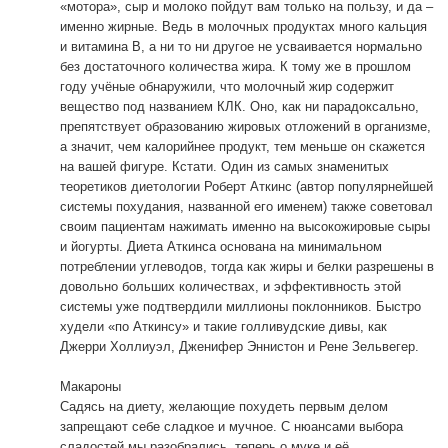
«мотора», сыр и молоко пойдут вам только на пользу, и да –
именно жирные. Ведь в молочных продуктах много кальция
и витамина В, а ни то ни другое не усваивается нормально
без достаточного количества жира. К тому же в прошлом
году учёные обнаружили, что молочный жир содержит
вещество под названием КЛК. Оно, как ни парадоксально,
препятствует образованию жировых отложений в организме,
а значит, чем калорийнее продукт, тем меньше он скажется
на вашей фигуре. Кстати. Один из самых знаменитых
теоретиков диетологии Роберт Аткинс (автор популярнейшей
системы похудания, названной его именем) также советовал
своим пациентам нажимать именно на высокожировые сыры
и йогурты. Диета Аткинса основана на минимальном
потреблении углеводов, тогда как жиры и белки разрешены в
довольно больших количествах, и эффективность этой
системы уже подтвердили миллионы поклонников. Быстро
худели «по Аткинсу» и такие голливудские дивы, как
Джерри Холлиуэл, Дженифер Эннистон и Рене Зельвегер.
Макароны
Садясь на диету, желающие похудеть первым делом
запрещают себе сладкое и мучное. С нюансами выбора
сладостей мы разобрались, теперь о муке и её