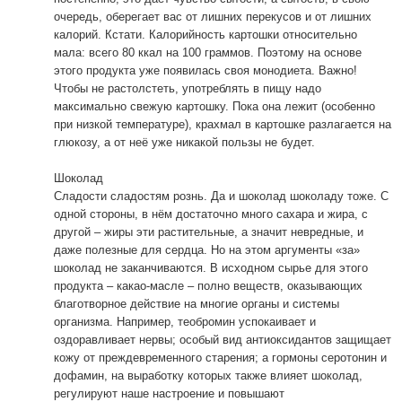
очередь, оберегает вас от лишних перекусов и от лишних
калорий. Кстати. Калорийность картошки относительно
мала: всего 80 ккал на 100 граммов. Поэтому на основе
этого продукта уже появилась своя монодиета. Важно!
Чтобы не растолстеть, употреблять в пищу надо
максимально свежую картошку. Пока она лежит (особенно
при низкой температуре), крахмал в картошке разлагается на
глюкозу, а от неё уже никакой пользы не будет.
Шоколад
Сладости сладостям рознь. Да и шоколад шоколаду тоже. С
одной стороны, в нём достаточно много сахара и жира, с
другой – жиры эти растительные, а значит невредные, и
даже полезные для сердца. Но на этом аргументы «за»
шоколад не заканчиваются. В исходном сырье для этого
продукта – какао-масле – полно веществ, оказывающих
благотворное действие на многие органы и системы
организма. Например, теобромин успокаивает и
оздоравливает нервы; особый вид антиоксидантов защищает
кожу от преждевременного старения; а гормоны серотонин и
дофамин, на выработку которых также влияет шоколад,
регулируют наше настроение и повышают