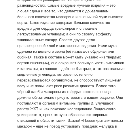
разновидностях. Самые вредные мучные изделия – это
любая сдоба и всё то, что делается с добавлением
большого количества маргарина и пшеничной муки высшего
сорта. Такое изделие содержит большое количество
вредных для сердца трансжиров и сплошные
легкоусвояемые углеводы; а они по своему эффекту
эквивалентные сахару. Совсем другое дело –
цельнозерновой хлеб и макаронные изделия. Если мука
сделана из цельного зерна (её называют обдирная или
обойная; также в составе может быть указано «из твёрдых
сортов пшеницы»), она сохраняет большую часть витаминов
и клетчатки, а главное – даёт не быстрые, а так называемые
медленные углеводы, которые постепенно
перерабатываются организмом, не способствуют лишнему
весу и не повышают риск развития диабета. Более того,
чёрный хлеб и макароны из твёрдых сортов пшеницы
должны обязательно присутствовать в вашем рационе. Они
поставляют в организм витамины группы В, улучшают
работу ЖКТ и, как показало исследование Лондонского
университета, препятствуют образованию жировых
отложений в области талии. Важно! «Новооткрытая» польза
макарон – ещё не повод устраивать праздник желудка в