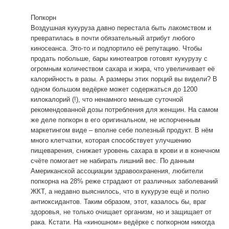
Попкорн
Воздушная кукуруза давно перестала быть лакомством и
превратилась в почти обязательный атрибут любого
киносеанса. Это-то и подпортило её репутацию. Чтобы
продать побольше, бары кинотеатров готовят кукурузу с
огромным количеством сахара и жира, что увеличивает её
калорийность в разы. А размеры этих порций вы видели? В
одном большом ведёрке может содержаться до 1200
килокалорий (!), что ненамного меньше суточной
рекомендованной дозы потребления для женщин. На самом
же деле попкорн в его оригинальном, не испорченным
маркетингом виде – вполне себе полезный продукт. В нём
много клетчатки, которая способствует улучшению
пищеварения, снижает уровень сахара в крови и в конечном
счёте помогает не набирать лишний вес. По данным
Американской ассоциации здравоохранения, любители
попкорна на 28% реже страдают от различных заболеваний
ЖКТ, а недавно выяснилось, что в кукурузе ещё и полно
антиоксидантов. Таким образом, этот, казалось бы, враг
здоровья, не только очищает организм, но и защищает от
рака. Кстати. На «киношном» ведёрке с попкорном никогда