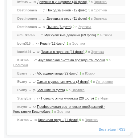
Infitus
→
Девушки в униформе (40 фото)
7
в
Эротика
Destinomen
→
Поход за вином (12 фото)
3
в
Эротика
Destinomen
→
Девушка в лесу (11 фото)
4
в
Эротика
Destinomen
→
Пышка (6 фото)
2
в
Эротика
umutkaran
→
Мускулистые девушки (69 фото)
2
в
Спорт
born315
→
Peach (12 фото)
1
в
Эротика
leonid44
→
Платье в горошек (11 фото)
3
в
Эротика
Kuzma
→
Акустическая система президента России
9
в
Политика
Evany
→
Абсурдная мода (72 фото)
1
в
Юмор
Evany
→
Самая муклистая мукла (3 фото)
4
в
Интересно
Evany
→
Большие (9 фото)
6
в
Эротика
StariyLis
→
Повезло этим мужикам (20 фото)
2
в
Игры
mayor
→
Профессионал эротических воображений -
Константин Краснобаев
3
в
Эротика
Kuzma
→
Красивая грудь (11 фото)
9
в
Эротика
Весь эфир
|
RSS