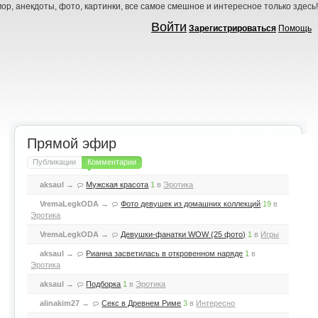
ор, анекдоты, фото, картинки, все самое смешное и интересное только здесь!
Войти
Зарегистрироваться
Помощь
Прямой эфир
Публикации
Комментарии
aksaul
→
Мужская красота
1
в
Эротика
VremaLegkODA
→
Фото девушек из домашних коллекций
19
в
Эротика
VremaLegkODA
→
Девушки-фанатки WOW (25 фото)
1
в
Игры
aksaul
→
Рианна засветилась в откровенном наряде
1
в
Эротика
aksaul
→
Подборка
1
в
Эротика
alinakim27
→
Секс в Древнем Риме
3
в
Интересно