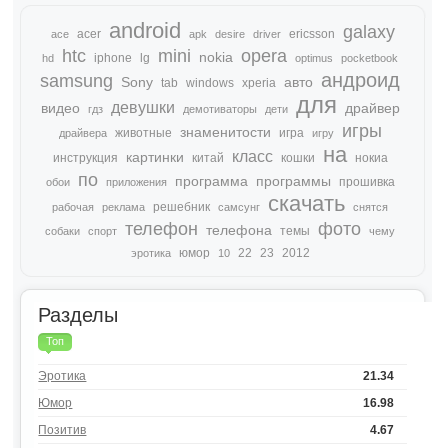
android
galaxy
acer
ericsson
ace
apk
desire
driver
htc
mini
opera
nokia
iphone
lg
hd
optimus
pocketbook
андроид
samsung
Sony
авто
tab
windows
xperia
для
девушки
видео
драйвер
гдз
демотиваторы
дети
игры
знаменитости
животные
игра
драйвера
игру
на
класс
картинки
инструкция
китай
кошки
нокиа
по
программа
программы
прошивка
обои
приложения
скачать
решебник
рабочая
реклама
самсунг
снятся
телефон
фото
телефона
темы
собаки
спорт
чему
юмор
22
23
2012
эротика
10
Разделы
Топ
Эротика
21.34
Юмор
16.98
Позитив
4.67