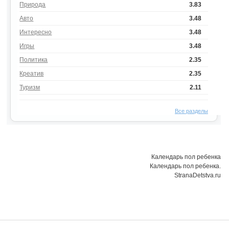
Природа
3.83
Авто
3.48
Интересно
3.48
Игры
3.48
Политика
2.35
Креатив
2.35
Туризм
2.11
Все разделы
Календарь пол ребенка
Календарь пол ребенка.
StranaDetstva.ru