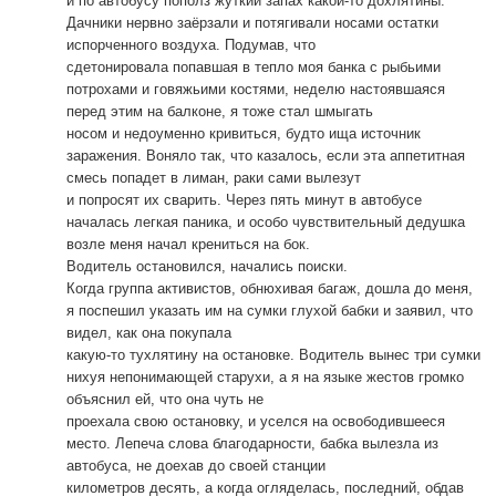
и по автобусу пополз жуткий запах какой-то дохлятины.
Дачники нервно заёрзали и потягивали носами остатки
испорченного воздуха. Подумав, что
сдетонировала попавшая в тепло моя банка с рыбьими
потрохами и говяжьими костями, неделю настоявшаяся
перед этим на балконе, я тоже стал шмыгать
носом и недоуменно кривиться, будто ища источник
заражения. Воняло так, что казалось, если эта аппетитная
смесь попадет в лиман, раки сами вылезут
и попросят их сварить. Через пять минут в автобусе
началась легкая паника, и особо чувствительный дедушка
возле меня начал крениться на бок.
Водитель остановился, начались поиски.
Когда группа активистов, обнюхивая багаж, дошла до меня,
я поспешил указать им на сумки глухой бабки и заявил, что
видел, как она покупала
какую-то тухлятину на остановке. Водитель вынес три сумки
нихуя непонимающей старухи, а я на языке жестов громко
объяснил ей, что она чуть не
проехала свою остановку, и уселся на освободившееся
место. Лепеча слова благодарности, бабка вылезла из
автобуса, не доехав до своей станции
километров десять, а когда огляделась, последний, обдав