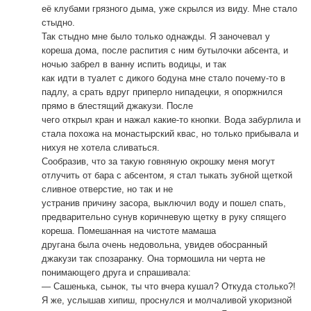
её клубами грязного дыма, уже скрылся из виду. Мне стало
стыдно.
Так стыдно мне было только однажды. Я заночевал у
кореша дома, после распития с ним бутылочки абсента, и
ночью забрел в ванну испить водицы, и так
как идти в туалет с дикого бодуна мне стало почему-то в
падлу, а срать вдруг приперло нипадецки, я опоржнился
прямо в блестящий джакузи. После
чего открыл кран и нажал какие-то кнопки. Вода забурлила и
стала похожа на монастырский квас, но только прибывала и
нихуя не хотела сливаться.
Сообразив, что за такую говняную окрошку меня могут
отлучить от бара с абсентом, я стал тыкать зубной щеткой
сливное отверстие, но так и не
устранив причину засора, выключил воду и пошел спать,
предварительно сунув коричневую щетку в руку спящего
кореша. Помешанная на чистоте мамаша
другана была очень недовольна, увидев обосранный
джакузи так спозаранку. Она тормошила ни черта не
понимающего друга и спрашивала:
— Сашенька, сынок, ты что вчера кушал? Откуда столько?!
Я же, услышав хипиш, проснулся и молчаливой укоризной