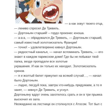
— а как зовут твоего отца,
— лениво спросил Де Тревиль.
— Дортоньян старший! – гордо произнес юноша.
— а-а-а, — обрадовался Де Тревиль, — Дортоньян старший,
самый известный золотоискатель Франции!
— точно! – удовлетворенно кивнул Дортоньян.
— редкостный каналья, — начал вспоминать Тревиль, — его
знают в каждом парижском доме! Где бы не побывал твой
папка, везде пропадали все золотые
украшения. И как он только их находил. Золотоискатель
хренов.
— я и жолтый билет прикупил на всякий случай…, — начал
было Дортоньян.
— ладно, песдуй пока, завтра что-нибудь придумаем, а то я
занят, — зевнул Де Тревиль, и уснул.
Дортоньяну вдруг очень захотелось срать и он в три прыжка
выскочил из зала.
Неожиданно на лестнице он столкнулся с Атосом. Тот был с