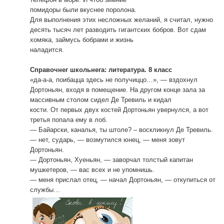
помидоры были вкуснее поролона.
Для выполнения этих несложных желаний, я считал, нужно
десять тысяч лет разводить гигантских бобров. Вот сдам
хомяка, займусь бобрами и жизнь
наладится.
Справочнег школьнега: литература. 8 класс
«да-а-а, поибацца здесь не получиццо…», — вздохнул
Дортоньян, входя в помещение. На другом конце зала за
массивным столом сидел Де Тревиль и кидал
кости. От первых двух костей Дортоньян увернулся, а вот
третья попала ему в лоб.
— Байарски, каналья, ты штоле? – воскликнул Де Тревиль.
— нет, сударь, — возмутился юнец, — меня зовут
Дортоньян.
— Дортоньян, Хуеньян, — заворчал толстый капитан
мушкетеров, — вас всех и не упомнишь.
— меня прислал отец, — начал Дортоньян, — откупиться от
службы…