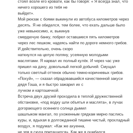
стоял возле его кровати, как бы говоря: « Я всегда знал, что
ничего хорошего из тебя не
выйдет».
Мой рюкзак с боями выкинули из автобуса километров через
десять. Я не обиделся, тем более, что ехать дальше было
уже невыносимо, и, выкинув
смердючую банку, побрел оставшиеся пять километров
через лес пешком, надеясь найти по дороге немного грибов.
И действительно, очень скоро
наткнулся на целую поляну, усеянную молодыми
маслятами. Я нарвал их полный кулёк. И через час уже
пришел на дачу, довольный легкой добычей. Смущал
только светлый оттенок обычно темно-коричневых грибов.
«Похуй», — сказал обрадовавшийся качественной закуси
дядя Гоша, и я быстро зажарил их с
лучком и картошечкой.
Встреча двух друзей проходила в теплой дружественной
обстановке, «под водку шли объятья и маслята», в лучах
догорающего осеннего солнца дымил
шашлыком мангал, по ухоженным грядкам мирно паслись
куры, и, вдыхая в долгожданной тишине чистый, прохладный
воздух, я подумал: «Как же ахуенна,
не зря я сюда притащился». Как же я ошибался…