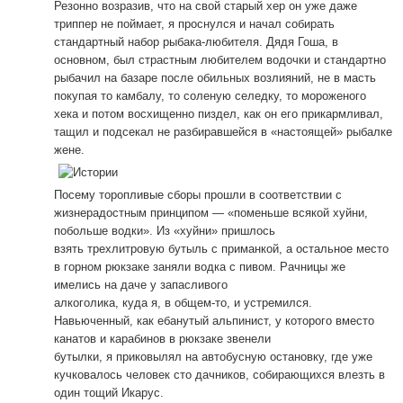
Резонно возразив, что на свой старый хер он уже даже
триппер не поймает, я проснулся и начал собирать
стандартный набор рыбака-любителя. Дядя Гоша, в
основном, был страстным любителем водочки и стандартно
рыбачил на базаре после обильных возлияний, не в масть
покупая то камбалу, то соленую селедку, то мороженого
хека и потом восхищенно пиздел, как он его прикармливал,
тащил и подсекал не разбиравшейся в «настоящей» рыбалке
жене.
Посему торопливые сборы прошли в соответствии с
жизнерадостным принципом — «поменьше всякой хуйни,
побольше водки». Из «хуйни» пришлось
взять трехлитровую бутыль с приманкой, а остальное место
в горном рюкзаке заняли водка с пивом. Рачницы же
имелись на даче у запасливого
алкоголика, куда я, в общем-то, и устремился.
Навьюченный, как ебанутый альпинист, у которого вместо
канатов и карабинов в рюкзаке звенели
бутылки, я приковылял на автобусную остановку, где уже
кучковалось человек сто дачников, собирающихся влезть в
один тощий Икарус.