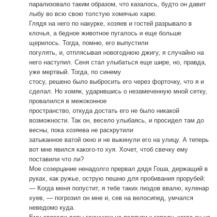
парализовало таким образом, что казалось, будто он давит
лыбу во всю свою толстую хомячью харю.
Глядя на него по накурке, хозяев и гостей разрывало в
клочья, а бедное животное пугалось и еще больше
щерилось. Тогда, помню, его выпустили
погулять, и, отплясывая новогоднюю джигу, я случайно на
него наступил. Сеня стал улыбаться еще шире, но, правда,
уже мертвый. Тогда, по синему
стосу, решено было выбросить его через форточку, что я и
сделал. Но хомяк, ударившись о незамеченную мной сетку,
провалился в межоконное
пространство, откуда достать его не было никакой
возможности. Так он, весело улыбаясь, и просидел там до
весны, пока хозяева не раскрутили
затыканное ватой окно и не выкинули его на улицу. А теперь
вот мне явился какого-то хуя. Хочет, чтоб свечку ему
поставили что ли?
Мое созерцание ненадолго прервал дядя Гоша, держащий в
руках, как ружье, острую пешню для пробивания прорубей:
— Когда меня попустит, я тебе таких пиздов ввалю, куленар
хуев, — погрозил он мне и, сев на велосипед, умчался
неведомо куда.