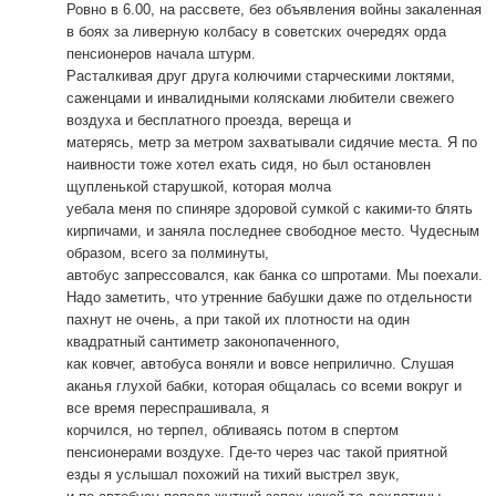
Ровно в 6.00, на рассвете, без объявления войны закаленная
в боях за ливерную колбасу в советских очередях орда
пенсионеров начала штурм.
Расталкивая друг друга колючими старческими локтями,
саженцами и инвалидными колясками любители свежего
воздуха и бесплатного проезда, вереща и
матерясь, метр за метром захватывали сидячие места. Я по
наивности тоже хотел ехать сидя, но был остановлен
щупленькой старушкой, которая молча
уебала меня по спиняре здоровой сумкой с какими-то блять
кирпичами, и заняла последнее свободное место. Чудесным
образом, всего за полминуты,
автобус запрессовался, как банка со шпротами. Мы поехали.
Надо заметить, что утренние бабушки даже по отдельности
пахнут не очень, а при такой их плотности на один
квадратный сантиметр законопаченного,
как ковчег, автобуса воняли и вовсе неприлично. Слушая
аканья глухой бабки, которая общалась со всеми вокруг и
все время переспрашивала, я
корчился, но терпел, обливаясь потом в спертом
пенсионерами воздухе. Где-то через час такой приятной
езды я услышал похожий на тихий выстрел звук,