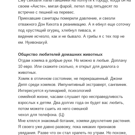
Ему связали лапы гаишники на полпути к городу, когда он на
своем «Аисте», мигая фарой, летел под пятьдесят по
встречке с пешней на перевес.
Приехавшие санитары померили давление, и свезли
отважного Дон Кихота в реанимацию. А я ебнул еще соточку
под хрустящий огурец, хлебнул пиваса, и
видение исчезло, как и не бывало. А грибы я с тех пор не
ем. Нуивонахуй.
Общество любителей домашних животных
Отдам хомяка в добрые руки. Но можно в любые. Доплачу
10 евро. Или скажите сколько, я открыт для диалога о
животных.
Хомяк в отличном состоянии, не перекрашенный. Джони
Депп среди хомяков. Импунитивный экстраверт, сангвиник.
Интересуется кулинарией, психологией
семейной жизни, часами слушает про несправедливость
взрослых к детям. Два долгих года он будет вас любить,
потом можете сшить из него смешной
чехол для телефона. (Ц)
Мне клялся знакомый ботаник, хомяки двухлетние растения.
Я своего уже давно развожу, пока никаких признаков
увядания. Разве что он стал храпеть по утрам. Но похоже,