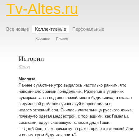
Tv-Altes.ru
Все новые
Коллективные
Персональные
Хорошие
Плохие
Истории
Юмор
Маслята
Раннее субботнее утро выдалось настолько ранним, что
напоминало сраный понедельник. Разлепив в утренних
сумерках глаза под звон назойливого будильника, я сказал
задуманной рыбалке нуивонахуй и провалился в
недосмотренный сон. Снилась учительница русского языка,
почему-то одетая медсестрой, с торчащими, как Гималаи,
сиськами, вдруг сказавшую голосом дяди Гоши:
— Далбайоп, ты ж приманку на раков привезти должен! Или
я своим хуем буду их ловить?