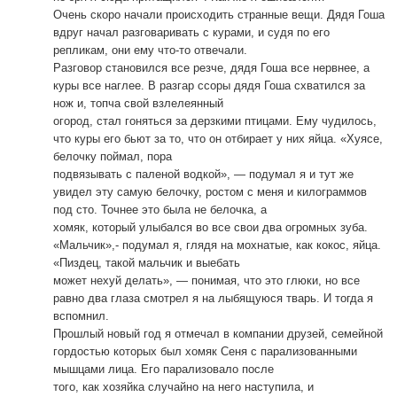
Очень скоро начали происходить странные вещи. Дядя Гоша
вдруг начал разговаривать с курами, и судя по его
репликам, они ему что-то отвечали.
Разговор становился все резче, дядя Гоша все нервнее, а
куры все наглее. В разгар ссоры дядя Гоша схватился за
нож и, топча свой взлелеянный
огород, стал гоняться за дерзкими птицами. Ему чудилось,
что куры его бьют за то, что он отбирает у них яйца. «Хуясе,
белочку поймал, пора
подвязывать с паленой водкой», — подумал я и тут же
увидел эту самую белочку, ростом с меня и килограммов
под сто. Точнее это была не белочка, а
хомяк, который улыбался во все свои два огромных зуба.
«Мальчик»,- подумал я, глядя на мохнатые, как кокос, яйца.
«Пиздец, такой мальчик и выебать
может нехуй делать», — понимая, что это глюки, но все
равно два глаза смотрел я на лыбящуюся тварь. И тогда я
вспомнил.
Прошлый новый год я отмечал в компании друзей, семейной
гордостью которых был хомяк Сеня с парализованными
мышцами лица. Его парализовало после
того, как хозяйка случайно на него наступила, и