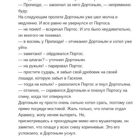
— Пропизде, — закончил за него Дортоньян, — непременно
буду.
На следующем пролете Дортоньян уже шел молча и
медленно. И все равно не увернулся от Портоса.
— не понял! – вскричал Портос. И это было неудивительно,
он многого не понимал.
— в восемь у Пропизде! – отчеканил Дортоньян и хотел уже
уйти.
— заметано! – обрдовался Портос.
— на шпагах? – уточнил Дортоньян.
— на ружьях! – парировал Портос.
— простите сударь, я забыл свой дробовик на своей
лошади, которую забыл в Гаскони.
— тогда на копьях! – разозлился Портос и пнул Дортогьяна.
— отлично, — скривился Дортоньян и плюнул Портосу на
спину, когда тот отвернулся.
Дортоньян ну просто очень сильно хотел срать, поэтому сел
прямо посреди мостовой. Жаль только, что платок отдал
Арамису, жопу нечем вытереть. Но,
присмотревшись к проходящим мимо него мушкетерам, он
заметил, что плащи у всех снизу коричневые. Это его
успокоило, и Дортоньян уснул.