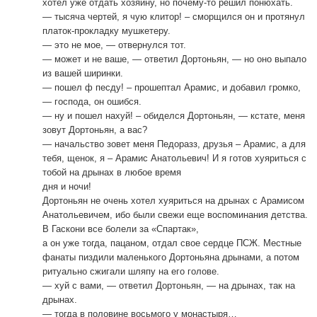
хотел уже отдать хозяину, но почему-то решил понюхать.
— тысяча чертей, я чую клитор! – сморщился он и протянул
платок-прокладку мушкетеру.
— это не мое, — отвернулся тот.
— может и не ваше, — ответил Дортоньян, — но оно выпало
из вашей ширинки.
— пошел ф песду! – прошептал Арамис, и добавил громко,
— господа, он ошибся.
— ну и пошел нахуй! – обиделся Дортоньян, — кстате, меня
зовут Дортоньян, а вас?
— начальство зовет меня Педоразз, друзья – Арамис, а для
тебя, щенок, я – Арамис Анатольевич! И я готов хуяриться с
тобой на дрынах в любое время
дня и ночи!
Дортоньян не очень хотел хуяриться на дрынах с Арамисом
Анатольевичем, ибо были свежи еще воспоминания детства.
В Гаскони все болели за «Спартак»,
а он уже тогда, пацаном, отдал свое сердце ПСЖ. Местные
фанаты пиздили маленького Дортоньяна дрынами, а потом
ритуально сжигали шляпу на его голове.
— хуй с вами, — ответил Дортоньян, — на дрынах, так на
дрынах.
— тогда в половине восьмого у монастыря…