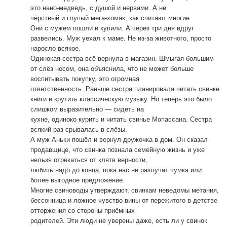
это нано-медведь, с душой и нервами. А не
чёрствый и глупый мега-хомяк, как считают многие.
Они с мужем пошли и купили. А через три дня вдруг
развелись. Муж уехал к маме. Не из-за животного, просто
наросло всякое.
Одинокая сестра всё вернула в магазин. Шмыгая большим
от слёз носом, она объяснила, что не может больше
воспитывать покупку, это огромная
ответственность. Раньше сестра планировала читать свинке
книги и крутить классическую музыку. Но теперь это было
слишком выразительно — сидеть на
кухне, одиноко курить и читать свинье Мопассана. Сестра
всякий раз срывалась в слёзы.
А муж Аньки пошёл и вернул дружочка в дом. Он сказал
продавщице, что свинка познала семейную жизнь и уже
нельзя отрекаться от клятв верности,
любить надо до конца, пока нас не разлучат чумка или
более выгодное предложение.
Многие свиноводы утверждают, свинкам неведомы метания,
бессонница и ложное чувство вины от пережитого в детстве
отторжения со стороны приёмных
родителей. Эти люди не уверены даже, есть ли у свинок