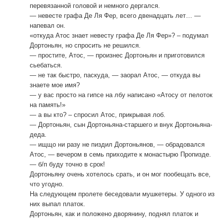
перевязанной головой и немного дергался.
— невесте графа Де Ля Фер, всего двенадцать лет… —
напевал он.
«откуда Атос знает невесту графа Де Ля Фер»? – подумал
Дортоньян, но спросить не решился.
— простите, Атос, — произнес Дортоньян и приготовился
сьебаться.
— не так быстро, паскуда, — заорал Атос, — откуда вы
знаете мое имя?
— у вас просто на гипсе на лбу написано «Атосу от пелоток
на память!»
— а вы кто? – спросил Атос, прикрывая лоб.
— Дортоньян, сын Дортоньяна-старшего и внук Дортоньяна-
деда.
— ищщо ни разу не пиздил Дортоньянов, — обрадовался
Атос, — вечером в семь приходите к монастырю Пропизде.
— б/п буду точно в срок!
Дортоньяну очень хотелось срать, и он мог пообещать все,
что угодно.
На следующем пролете беседовали мушкетеры. У одного из
них выпал платок.
Дортоньян, как и положено дворянину, поднял платок и