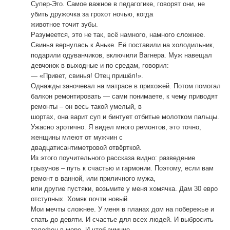
Супер-Эго. Самое важное в педагогике, говорят они, не
убить дружочка за грохот ночью, когда
животное точит зубы.
Разумеется, это не так, всё намного, намного сложнее.
Свинья вернулась к Аньке. Её поставили на холодильник,
подарили одуванчиков, включили Вагнера. Муж навещал
девчонок в выходные и по средам, говорил:
— «Привет, свинья! Отец пришёл!».
Однажды заночевал на матрасе в прихожей. Потом помогал
балкон ремонтировать — сами понимаете, к чему приводят
ремонты – он весь такой умелый, в
шортах, она варит суп и бинтует отбитые молотком пальцы.
Ужасно эротично. Я видел много ремонтов, это точно,
женщины млеют от мужчин с
двадцатисантиметровой отвёрткой.
Из этого поучительного рассказа видно: разведение
грызунов – путь к счастью и гармонии. Поэтому, если вам
ремонт в ванной, или приличного мужа,
или другие пустяки, возьмите у меня хомячка. Дам 30 евро
отступных. Хомяк почти новый.
Мои мечты сложнее. У меня в планах дом на побережье и
спать до девяти. И счастье для всех людей. И выбросить
телефон в море. И чтоб зимние