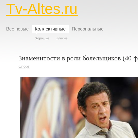
Tv-Altes.ru
Все новые
Коллективные
Персональные
Хорошие
Плохие
Знаменитости в роли болельщиков (40 ф
Спорт