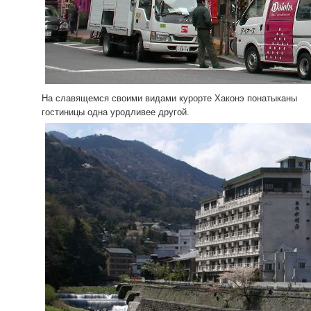
На славящемся своими видами курорте Хаконэ понатыканы
гостиницы одна уродливее другой.