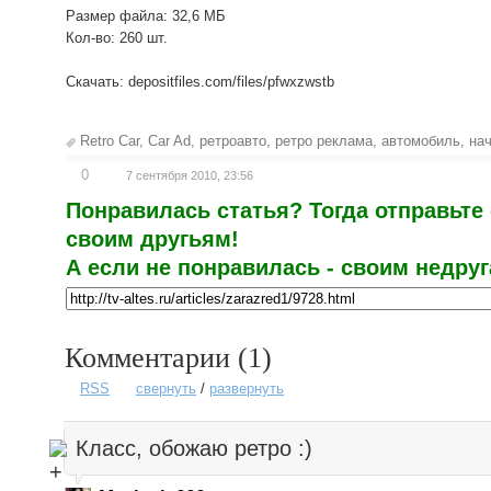
Размер файла: 32,6 МБ
Кол-во: 260 шт.
Скачать: depositfiles.com/files/pfwxzwstb
Retro Car
,
Car Ad
,
ретроавто
,
ретро реклама
,
автомобиль
,
на
0
7 сентября 2010, 23:56
Понравилась статья? Тогда отправьте
своим другьям!
А если не понравилась - своим недруга
Комментарии (
1
)
RSS
свернуть
/
развернуть
Класс, обожаю ретро :)