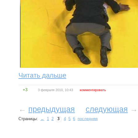
Читать дальше
+3
3 февраля 2010, 10:43
комментировать
←
предыдущая
следующая
→
Страницы:
←
1
2
3
4
5
6
последняя